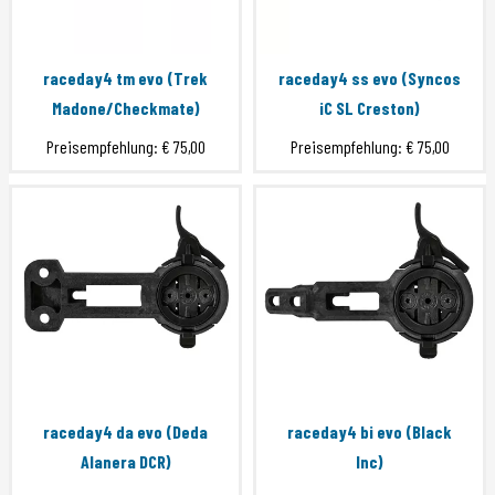
raceday4 tm evo (Trek
raceday4 ss evo (Syncos
Madone/Checkmate)
iC SL Creston)
Preisempfehlung:
€ 75,00
Preisempfehlung:
€ 75,00
raceday4 da evo (Deda
raceday4 bi evo (Black
Alanera DCR)
Inc)