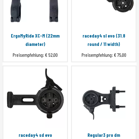
ErgoMyRide XC-M (22mm
raceday4 sl evo (31.8
diameter)
round / 11 width)
Preisempfehlung:
€ 52,00
Preisempfehlung:
€ 75,00
raceday4 sd evo
Regular3 pro dm