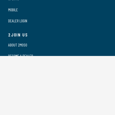
MOBILE
DEALER LOGIN
2JOIN US
ABOUT 2MOSO
BECOME A DEALER
OUR DEALERS
WORKING AT 2MOSO
PRIVACY STATEMENT
2CONTACT US
CONTACT