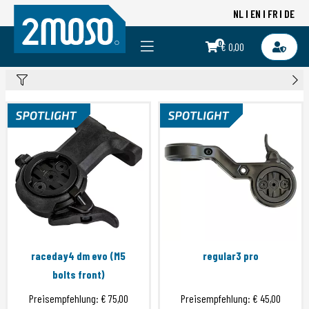
NL
EN
FR
DE
0
€ 0,00
raceday4 dm evo (M5
regular3 pro
bolts front)
Preisempfehlung:
€ 75,00
Preisempfehlung:
€ 45,00