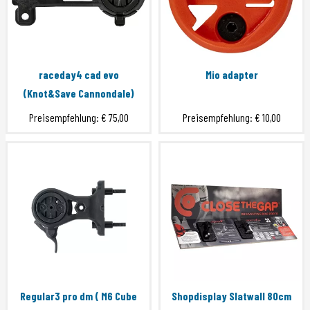
raceday4 cad evo
Mio adapter
(Knot&Save Cannondale)
Preisempfehlung:
€ 75,00
Preisempfehlung:
€ 10,00
Regular3 pro dm ( M6 Cube
Shopdisplay Slatwall 80cm