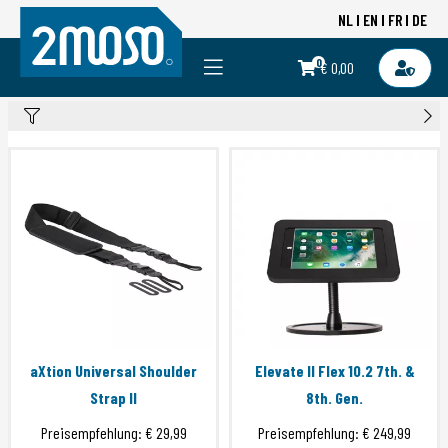
NL
EN
FR
DE
0
€ 0,00
aXtion Universal Shoulder
Elevate II Flex 10.2 7th. &
Strap II
8th. Gen.
Preisempfehlung:
€ 29,99
Preisempfehlung:
€ 249,99