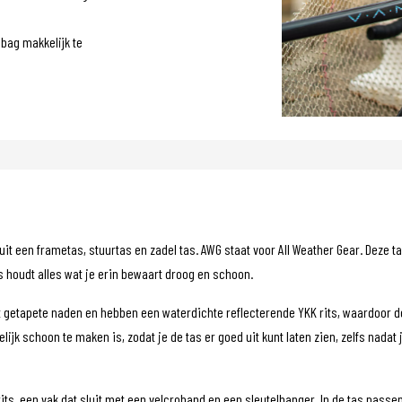
bag makkelijk te
it een frametas, stuurtas en zadel tas. AWG staat voor All Weather Gear. Deze
as houdt alles wat je erin bewaart droog en schoon.
 getapete naden en hebben een waterdichte reflecterende YKK rits, waardoor d
ijk schoon te maken is, zodat je de tas er goed uit kunt laten zien, zelfs nada
ts, een vak dat sluit met een velcroband en een sleutelhanger. In de tas passen 