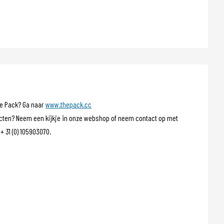
he Pack? Ga naar
www.thepack.cc
cten? Neem een kijkje in onze webshop of neem contact op met
31 (0) 105903070.