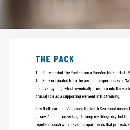
Sensors
Taschen
Tech Training
Tubeless
Nutrition
Wheels
Apparel
POS material
THE PACK
Outlet
Promo
The Story Behind The Pack: From a Passion for Sports to P
The Pack originated from the personal experiences of Maik
discover cycling, which eventually drew him into the worl
crucial role as a supporting element in his training.
How it all started Living along the North Sea coast means 
jersey. "I used freezer bags to keep my things dry, but th
repellent pouch with clever compartments that protects va