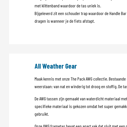
met klittenband waardoor de tas uniek is.
Bijgeleverd zit een schouder trap waardoor de Handle Bar 
dragen is wanneer je de fiets afstapt.
All Weather Gear
Maak kennis met onze The Pack AWG collectie. Bestaande u
weerstaan: van nat en winderig tot droog en stoffig. De t
De AWG tassen zijn gemaakt van waterdicht materiaal met
specifieke materiaal is gekozen omdat het super gemakkel
gebruikt.
Onze AWG frametas bevat een apart vak dat sluit met een ri