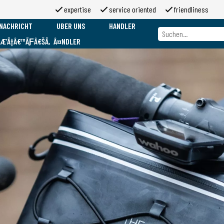
expertise
service oriented
friendliness
NACHRICHT
UBER UNS
HANDLER
ƑÆ’Ã†Â€™ÃƑÂ€ŠÃ‚Â¤NDLER
Uber uns
Marken
Uber 2moso
Working at 2moso
Sponsorship
Contact