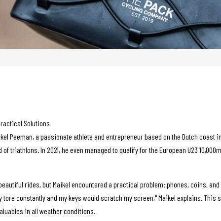
ractical Solutions
el Peeman, a passionate athlete and entrepreneur based on the Dutch coast in Ze
d of triathlons. In 2021, he even managed to qualify for the European U23 10,0
beautiful rides, but Maikel encountered a practical problem: phones, coins, and 
ey tore constantly and my keys would scratch my screen," Maikel explains. This 
luables in all weather conditions.