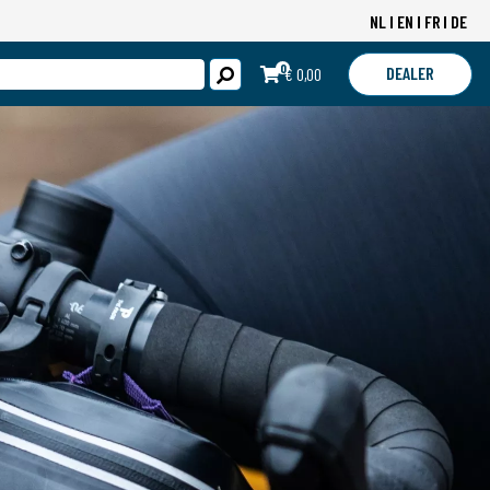
NL
EN
FR
DE
0
DEALER
€ 0,00
LOGIN