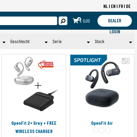
NL
EN
FR
DE
0
DEALER
€ 0,00
LOGIN
Geschlecht
Serie
Stock
Unisex
OpenDots
Op voorraad
OpenDots 2
Submit
Toepassen
OpenDots Air
OpenFit
OpenMove
OpenRun
OpenRun Mini USB-C
OpenRun Pro 2
OpenSwim
OpenFit 2+ Grey + FREE
OpenFit Air
Openswim Pro
WIRELESS CHARGER