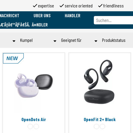
expertise
service oriented
friendliness
NACHRICHT
UBER UNS
HANDLER
ƑÆ’Ã†Â€™ÃƑÂ€ŠÃ‚Â¤NDLER
Uber uns
Marken
Kumpel
Geeignet für
Produktstatus
Uber 2moso
Working at 2moso
One Size
Airpods
EOL
Sponsorship
EXPECTED
Submit
Submit
Contact
OLD
STOCK
Submit
OpenDots Air
OpenFit 2+ Black
it