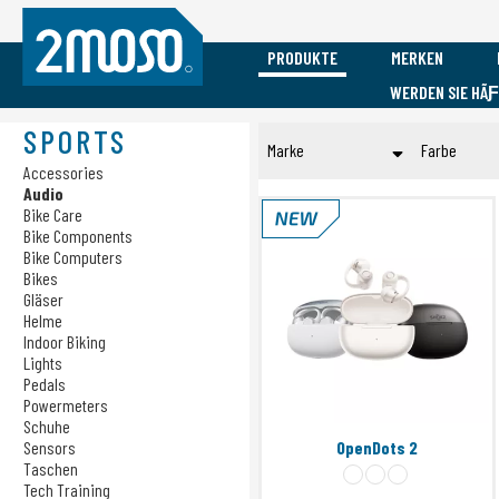
PRODUKTE
MERKEN
WERDEN SIE HÃ
Vacature Event Medewerker
Mobile
Sports
Marken
SPORTS
Marke
Farbe
Accessories
Accessories
Accessories
Audio
Audio
Audio
Other Brands
Blauw
Cases
Bike Care
Bike Care
Shokz
Grijs
Bike Components
Charging
Bike Components
Bike Computers
Oranje
Bike Computers
Submit
Bikes
Paars
Bikes
Gläser
Gläser
Roze
Helme
Indoor Biking
Helme
Wit
Lights
Indoor Biking
Zilver
Pedals
Lights
Powermeters
Zwart
Pedals
Schuhe
Sensors
OpenDots 2
Subm
Powermeters
Taschen
Schuhe
Tech Training