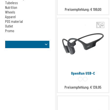
Sensors
Tubeless
Nutrition
Taschen
Preisempfehlung:
€ 199,00
Wheels
Tech Training
Apparel
Tubeless
POS material
Nutrition
Outlet
Promo
Wheels
Apparel
POS material
Outlet
Promo
OpenRun USB-C
Preisempfehlung:
€ 139,95