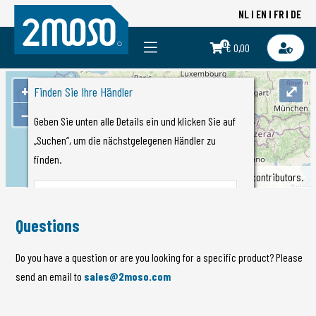
NL
EN
FR
DE
0
€ 0,00
+
⤢
Finden Sie Ihre Händler
−
Geben Sie unten alle Details ein und klicken Sie auf
„Suchen“, um die nächstgelegenen Händler zu
finden.
©
OpenStreetMap
contributors.
Questions
Do you have a question or are you looking for a specific product? Please
send an email to
sales@2moso.com