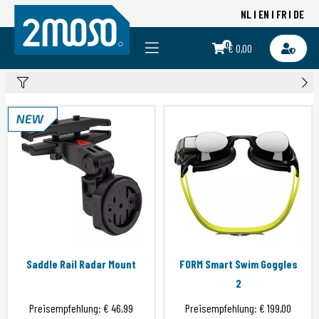
NL
EN
FR
DE
0
€ 0,00
Saddle Rail Radar Mount
FORM Smart Swim Goggles
2
Preisempfehlung:
€ 46,99
Preisempfehlung:
€ 199,00