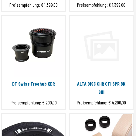
Preisempfehlung:
€ 1.399,00
Preisempfehlung:
€ 1.399,00
ERE PROCLOSE RIMTAPE
ERE TENACI CC
ERE TENACI GRAVEL BAR COVER
ERE TENACI TLR
EXTRA S
GRIT
Hub
Submit
MACH
PEAK EVO
WAKE
DT Swiss Freehub XDR
ALTA DISC CHR CTI SPR BK
WAKE 6560 EVO
SHI
WAKE 6560 EVO II
Preisempfehlung:
€ 200,00
Preisempfehlung:
€ 4.200,00