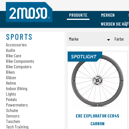
PRODUKTE
MERKEN
WERDEN SIE HÃ
Vacature Event Medewerker
Mobile
Sports
Marken
SPORTS
Marke
Farbe
Accessories
Accessories
Accessories
Audio
Audio
Audio
ERE RESEARCH
Brui
Cases
Bike Care
Bike Care
Princeton CarbonWorks
Geel
Bike Components
Charging
Bike Components
Bike Computers
RIDENOW
Gou
Bike Computers
Bikes
Gro
Bikes
Submit
Gläser
Gläser
Roo
Helme
Indoor Biking
Helme
Roz
Lights
Indoor Biking
Zilv
Pedals
Lights
Powermeters
Zwa
Pedals
Schuhe
Sensors
ERE EXPLORATOR CCR45
Powermeters
Taschen
CARBON
Schuhe
Tech Training