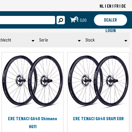
NL
EN
FR
DE
0
DEALER
€ 0,00
LOGIN
chlecht
Serie
Stock
Man
ALTA
Op voorraad
DUAL
Submit
Toepassen
ERE DOLCE BAR PLUGS
ERE EXPLORATOR BAR TAPE
ERE EXPLORATOR II GCR40
ERE GENUS BAR TAPE
ERE GENUS CCR
ERE GENUS CL
ERE IONA FREEHUB
ERE TENACI GA40 Shimano
ERE TENACI GA40 SRAM XDR
ERE IONA-S FREEHUB
HG11
ERE PROCLOSE OPTIMUM