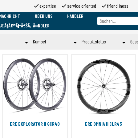
expertise
service oriented
friendliness
NACHRICHT
UBER UNS
HANDLER
ƑÆ’Ã†Â€™ÃƑÂ€ŠÃ‚Â¤NDLER
Uber uns
Marken
Kumpel
Produktstatus
Ges
Uber 2moso
Working at 2moso
n
21 mm
EOL
Sponsorship
60 mm
OLD
Contact
d
70 mm
PURCHASE
en
700x26C
STOCK
d
700X28C
TO ORDER
e
700x30C
Submit
er
700X44C
rt
80 mm
Campa 9-12S
ERE EXPLORATOR II GCR40
ERE OMNIA II CLR45
Submit
Shimano HG11
Shimano Microspline