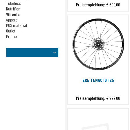
Sensors
Tubeless
Preisempfehlung:
€ 699,00
Nutrition
Taschen
Wheels
Tech Training
Apparel
Tubeless
POS material
Nutrition
Outlet
Promo
Wheels
Apparel
POS material
Outlet
Promo
ERE TENACI GT25
Preisempfehlung:
€ 999,00